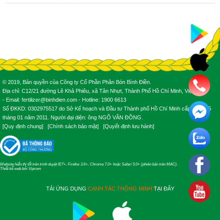
© 2019, Bản quyền của Công ty Cổ Phần Phân Bón Bình Điền.
Địa chỉ: C12/21 đường Lê Khả Phiêu, xã Tân Nhựt, Thành Phố Hồ Chí Minh, Việt Nam.
- Email: fertilizer@binhdien.com - Hotline: 1900 6613
Số ĐKKD: 0302975517 do Sở Kế hoạch và Đầu tư Thành phố Hồ Chí Minh cấp ngày 25
tháng 01 năm 2011. Người đại diện: ông NGÔ VĂN ĐÔNG.
[
Quy định chung
] [
Chính sách bảo mật
] [
Quyết định lưu hành
]
Website hiển thị tốt trên trình duyệt IE7+, Firefox 3.6+, Chrome 7.0+ hoặc Safari 5.0+ (phiên bản trên MAC).
Thiết kế web
bởi
Vipcom
TẢI ỨNG DỤNG
CANH TÁC THÔNG MINH
TẠI ĐÂY