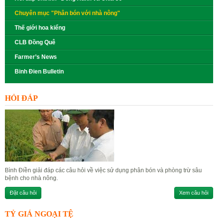
Chuyên mục "Phân bón với nhà nông"
Thế giới hoa kiểng
CLB Đồng Quê
Farmer’s News
Binh Đien Bulletin
HỎI ĐÁP
Bình Điền giải đáp các câu hỏi về việc sử dụng phân bón và phòng trừ sâu
bệnh cho nhà nông.
Đặt câu hỏi
Xem câu hỏi
TỶ GIÁ NGOẠI TỆ