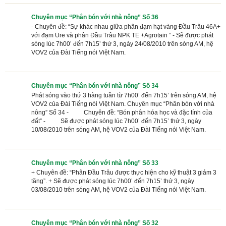
Chuyên mục “Phân bón với nhà nông” Số 36
- Chuyên đề: “Sự khác nhau giữa phân đạm hạt vàng Đầu Trâu 46A+
với đạm Ure và phân Đầu Trâu NPK TE +Agrotain ” - Sẽ được phát
sóng lúc 7h00’ đến 7h15’ thứ 3, ngày 24/08/2010 trên sóng AM, hệ
VOV2 của Đài Tiếng nói Việt Nam.
Chuyên mục “Phân bón với nhà nông” Số 34
Phát sóng vào thứ 3 hàng tuần từ 7h00’ đến 7h15’ trên sóng AM, hệ
VOV2 của Đài Tiếng nói Việt Nam. Chuyên mục “Phân bón với nhà
nông” Số 34 - Chuyên đề: “Bón phân hóa học và đặc tính của
đất” - Sẽ được phát sóng lúc 7h00’ đến 7h15’ thứ 3, ngày
10/08/2010 trên sóng AM, hệ VOV2 của Đài Tiếng nói Việt Nam.
Chuyên mục “Phân bón với nhà nông” Số 33
+ Chuyên đề: “Phân Đầu Trâu được thực hiện cho kỹ thuật 3 giảm 3
tăng”. + Sẽ được phát sóng lúc 7h00’ đến 7h15’ thứ 3, ngày
03/08/2010 trên sóng AM, hệ VOV2 của Đài Tiếng nói Việt Nam.
Chuyên mục “Phân bón với nhà nông” Số 32