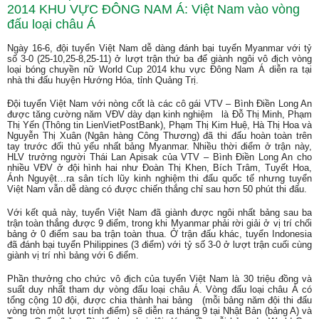
2014 KHU VỰC ĐÔNG NAM Á: Việt Nam vào vòng
đấu loại châu Á
Ngày 16-6, đội tuyển Việt Nam dễ dàng đánh bại tuyển Myanmar với tỷ
số 3-0 (25-10,25-8,25-11) ở lượt trận thứ ba để giành ngôi vô địch vòng
loại bóng chuyền nữ World Cup 2014 khu vực Đông Nam Á diễn ra tại
nhà thi đấu huyện Hướng Hóa, tỉnh Quảng Trị.
Đội tuyển Việt Nam với nòng cốt là các cô gái VTV – Bình Điền Long An
được tăng cường năm VĐV dày dạn kinh nghiệm
là Đỗ Thị Minh, Phạm
Thị Yến (Thông tin LienVietPostBank), Phạm Thị Kim Huệ, Hà Thị Hoa và
Nguyễn Thị Xuân (Ngân hàng Công Thương) đã thi đấu hoàn toàn trên
tay trước đối thủ yếu nhất bảng Myanmar. Nhiều thời điểm ở trận này,
HLV trưởng người Thái Lan Apisak của VTV – Bình Điền Long An cho
nhiều VĐV ở đội hình hai như Đoàn Thị Khen, Bích Trâm, Tuyết Hoa,
Ánh Nguyệt…ra sân tích lũy kinh nghiệm thi đấu quốc tế nhưng tuyển
Việt Nam vẫn dễ dàng có được chiến thắng chỉ sau hơn 50 phút thi đấu.
Với kết quả này, tuyển Việt Nam đã giành được ngôi nhất bảng sau ba
trận toàn thắng được 9 điểm, trong khi Myanmar phải rời giải ở vị trí chối
bảng ở 0 điểm sau ba trận toàn thua. Ở trận đấu khác, tuyển Indonesia
đã đánh bại tuyển Philippines (3 điểm) với tỷ số 3-0 ở lượt trận cuối cùng
giành vị trí nhì bảng với 6 điểm.
Phần thưởng cho chức vô địch của tuyển Việt Nam là 30 triệu đồng và
suất duy nhất tham dự vòng đấu loại châu Á. Vòng đấu loại châu Á có
tổng cộng 10 đội, được chia thành hai bảng
(mỗi bảng năm đội thi đấu
vòng tròn một lượt tính điểm) sẽ diễn ra tháng 9 tại Nhật Bản (bảng A) và