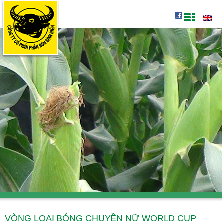
VÒNG LOẠI BÓNG CHUYỀN NỮ WORLD CUP