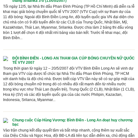
thắng Srilanka 3-0 (13/05/2007)
Tối ngày 12/5, tại Nhà thi đấu Phan Đình Phùng (TP Hồ Chí Minh) đã diễn ra lễ
khai mạc giải bóng chuyền quốc tế VTV 2007 (VTV Cup) với sự tham dự của
11 đội bóng: Ngoài đội Bình Điền Long An, đội tuyển quốc gia VN đại diện cho
chủ nhà còn có 9 đội tuyển đến từ các CLB của Trung Quốc, Nhật Bản, Mỹ,
Kazakhstan, Thái Lan, Myanmar, Srilanka. Được chia làm 2 bảng thi đấu vòng
tròn 1 lượt để chọn 4 đội nhất nhì bảng vào bán kết. Trước lễ khai mạc, đội
Bình Điền...
ĐỘI BÌNH ĐIỀN - LONG AN THAM GIA CÚP BÓNG CHUYỀN NỮ QUỐC
TẾ VTV 2007
Trong thời gian từ ngày 12 – 20/5/2007 đội VTV Bình Điền Long An sẽ vinh dự
tham gia VTV cúp được tổ chức tại Nhà Thi đấu Phan Đình Phùng, TP HCM
với danh hiệu là đội chủ nhà. Được biết cúp VTV lần này sẽ có sự góp mặt của
12 đội bóng chuyền nữ trong đó có nhiều đội rất mạnh đến từ nhiều nước
trong khu vực như Thái Lan (tuyển trẻ), Trung Quốc (2 CLB), Nhật Bản (1 CLB),
Hoa kỳ (SV) và các đội tuyển quốc gia của các nước Philipin, Kazactan,
Indonesia, Srilanca, Myanmar...
Chung cuộc Cúp Hùng Vương: Bình Điền - Long An đoạt huy chương
bạc
Vào trận chung kết đầy quyết tâm và bắt nhịp nhanh, cộng thêm sự xuất sắc
của Diệu Châu và Ngọc Hoa, đội BĐ-LA đã liên tục dẫn điểm xa, chủ động dẫn