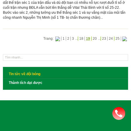
dắt thế trận séc 1 của trận đấu và dù đội bạn có nhiều nỗ lực rượt đuổi tỉ số ở
cuối trận nhưng BĐLA vẫn bứt lên thắng dễ Vital Thái Bình với tỉ số 25-22.
Bước vào séc 2, những tưởng ưu thế thắng séc 1 và sự vắng mặt của mũi tấn
công nhanh Nguyễn Thị Minh (số 1 TB- bị chấn thương chân)...
Trang:
1
2
3
...
18
19
20
...
23
24
25
Tin tức về đội bóng
Thành tích đạt được