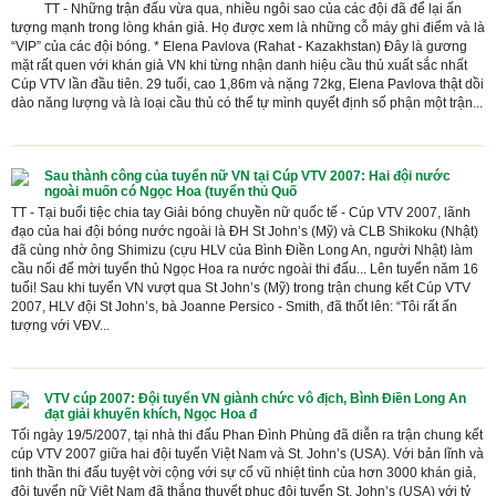
TT - Những trận đấu vừa qua, nhiều ngôi sao của các đội đã để lại ấn
tượng mạnh trong lòng khán giả. Họ được xem là những cỗ máy ghi điểm và là
“VIP” của các đội bóng. * Elena Pavlova (Rahat - Kazakhstan) Đây là gương
mặt rất quen với khán giả VN khi từng nhận danh hiệu cầu thủ xuất sắc nhất
Cúp VTV lần đầu tiên. 29 tuổi, cao 1,86m và nặng 72kg, Elena Pavlova thật dồi
dào năng lượng và là loại cầu thủ có thể tự mình quyết định số phận một trận...
Sau thành công của tuyển nữ VN tại Cúp VTV 2007: Hai đội nước
ngoài muốn có Ngọc Hoa (tuyển thủ Quố
TT - Tại buổi tiệc chia tay Giải bóng chuyền nữ quốc tế - Cúp VTV 2007, lãnh
đạo của hai đội bóng nước ngoài là ĐH St John’s (Mỹ) và CLB Shikoku (Nhật)
đã cùng nhờ ông Shimizu (cựu HLV của Bình Điền Long An, người Nhật) làm
cầu nối để mời tuyển thủ Ngọc Hoa ra nước ngoài thi đấu... Lên tuyển năm 16
tuổi! Sau khi tuyển VN vượt qua St John’s (Mỹ) trong trận chung kết Cúp VTV
2007, HLV đội St John’s, bà Joanne Persico - Smith, đã thốt lên: “Tôi rất ấn
tượng với VĐV...
VTV cúp 2007: Đội tuyển VN giành chức vô địch, Bình Điền Long An
đạt giải khuyến khích, Ngọc Hoa đ
Tối ngày 19/5/2007, tại nhà thi đấu Phan Đình Phùng đã diễn ra trận chung kết
cúp VTV 2007 giữa hai đội tuyển Việt Nam và St. John’s (USA). Với bản lĩnh và
tinh thần thi đấu tuyệt vời cộng với sự cổ vũ nhiệt tình của hơn 3000 khán giả,
đội tuyển nữ Việt Nam đã thắng thuyết phục đội tuyển St. John’s (USA) với tỷ