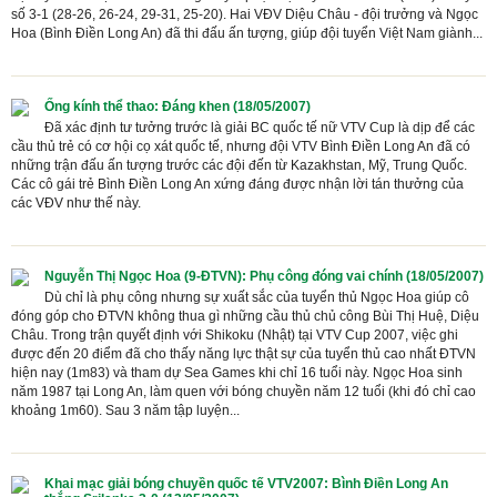
số 3-1 (28-26, 26-24, 29-31, 25-20). Hai VĐV Diệu Châu - đội trưởng và Ngọc
Hoa (Bình Điền Long An) đã thi đấu ấn tượng, giúp đội tuyển Việt Nam giành...
Ống kính thể thao: Đáng khen (18/05/2007)
Đã xác định tư tưởng trước là giải BC quốc tế nữ VTV Cup là dịp để các
cầu thủ trẻ có cơ hội cọ xát quốc tế, nhưng đội VTV Bình Điền Long An đã có
những trận đấu ấn tượng trước các đội đến từ Kazakhstan, Mỹ, Trung Quốc.
Các cô gái trẻ Bình Điền Long An xứng đáng được nhận lời tán thưởng của
các VĐV như thế này.
Nguyễn Thị Ngọc Hoa (9-ĐTVN): Phụ công đóng vai chính (18/05/2007)
Dù chỉ là phụ công nhưng sự xuất sắc của tuyển thủ Ngọc Hoa giúp cô
đóng góp cho ĐTVN không thua gì những cầu thủ chủ công Bùi Thị Huệ, Diệu
Châu. Trong trận quyết định với Shikoku (Nhật) tại VTV Cup 2007, việc ghi
được đến 20 điểm đã cho thấy năng lực thật sự của tuyển thủ cao nhất ĐTVN
hiện nay (1m83) và tham dự Sea Games khi chỉ 16 tuổi này. Ngọc Hoa sinh
năm 1987 tại Long An, làm quen với bóng chuyền năm 12 tuổi (khi đó chỉ cao
khoảng 1m60). Sau 3 năm tập luyện...
Khai mạc giải bóng chuyền quốc tế VTV2007: Bình Điền Long An