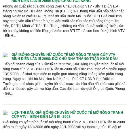
BÌNH ĐIỀN LẦN III-2008: DIỆU CHÂU TOẢ SÁNG
Phong độ xuất sắc của chủ công Diệu Châu đã giúp VTV - BÌNH ĐIỀN L.A
thắng ngược Bộ Tư Lệnh Thông Tin (BTLTT) 3-1, trong trận đấu hấp dẫn nhất
bảng A diễn ra chiều 14-1 tại nhà thi đấu Buôn Ma Thuột. BTLTT đã chơi khá
hay trong ván đầu tiên nhờ sự thi đấu xuất sắc của các chủ công Phạm Thị
Yến, Đỗ Thị Minh và Trần Thu Trang. Những cú đập trải dài suốt mặt lưới của
bộ ba này không chỉ liên tiếp ghi điểm cho BTLTT mà còn làm rối đội hình VTV
- BÌNH...
GIẢI BÓNG CHUYỀN NỮ QUỐC TẾ MỞ RỘNG TRANH CÚP VTV -
BÌNH ĐIỀN LẦN III-2008: ĐỘI CHỦ NHÀ THẮNG TRẬN KHỞI ĐẦU
Tiếp nối thành công của 2 lần tổ chức trước, Giải Bóng chuyền nữ quốc tế mở
rộng tranh cúp VTV - BÌNH ĐIỀN lần III-2008 đã được khai mạc vào chiều ngày
13/1/2008. Lễ khai mạc diễn ra ngắn gọn nhưng cũng không kém phần trang
trọng. Ngay sau khi bà Mai Hoa Niê Kdăm – Phó CT UBND tỉnh Đăklak,
Trưởng ban tổ chức giải – tuyên bố khai mạc, các trận đấu đầu tiên của giải đã
diễn ra hết sức gây cấn và hấp dẫn. Các đội tham dự giải Ông Lê Quốc Phong
- GĐ...
LỊCH THI ĐẤU GIẢI BÓNG CHUYỀN NỮ QUỐC TẾ MỞ RÔNG TRANH
CÚP VTV – BÌNH ĐIỀN LẦN III - 2008
Giải bóng chuyền nữ quốc tế mở rộng tranh cúp VTV – BÌNH ĐIỀN lần III-2008
diễn ra từ ngày 13/1/2008 đến ngày 20/1/2008 với sự tham dự của 10 đội (6