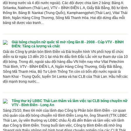
đội trong nước và 4 đội nước ngoài). Các đội được chia làm 2 bảng: Bảng A:
Srilanka, Nakhorn (Thái Lan), VTV – BÌNH ĐIỀN L.A, Giấy Bãi Bằng, Bộ tư lệnh
thông tin. Bảng B: Nankai (Trung Quốc), Kamphaengphet (Thái Lan), Vital Thái
Bình, Ngân Hàng Công Thương, Sông Mã Thanh Hóa. Hai đội đứng đầu mỗi
bảng sẽ được vào tranh...
Giải bóng chuyền nữ quốc tế mở rộng lần III - 2008 - Cúp VTV - BÌNH
ĐIỀN: Tăng cả lượng và chất
Giải do Công ty phân bón Bình Điền và Đài truyền hình VN phối hợp tổ chức
diễn ra từ ngày 13 đến 20-1 tại nhà thi đấu tỉnh Đắc Lắc với sự tham dự của 10
đội bóng. Trong đó, ngoài sáu đội hàng đầu VN hiện nay như Vital Petechim
Thái Bình, VTV - BÌNH ĐIỀN L.A, Ngân Hàng Công Thương, Giấy Bãi Bằng,
Sông Mã Thanh Hóa, Bộ Tư Lệnh Thông Tin còn có bốn đội nước ngoài là
Nam Khai - Trung Quốc, tuyển Sri Lanka và hai CLB của Thái Lan. Hầu hết các
đội mạnh trong nước...
Tổng thư ký LĐBC Thái Lan thăm và làm việc tại CLB bóng chuyền nữ
VTV - Bình Điền - Long An
Sáng 25/10, theo lời mời của lãnh đạo Công ty Phân bón Bình Điền - cơ quan
chủ quản của đội bóng chuyền nữ Bình Điền Long An, ông Shanrit (TTK LĐBC
Thái Lan, ủy viên thường vụ LĐBC châu Á) đã đến thăm và làm việc với lãnh
đạo Công ty Bình Điền. Trong buổi làm việc, Công ty Bình Điền đã nhờ ông
Shanrit giới thiệu những mô hình hoạt động chuyên nghiệp của các CLB Thái