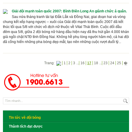
Giải đội mạnh toàn quốc 2007: Bình Điền Long An giành chức á quân.
Sau nửa tháng tranh tài tại Đắk Lắk và Đồng Nai, giai đoạn hai và vòng
chung kết xếp hạng ngược – xuôi của Giải đội mạnh toàn quốc 2007 đã kết
thúc tối qua 5/8 với chức vô địch nữ thuộc về Vital Thái Bình. Cuộc đối đầu
đêm qua 5/8, giữa 2 đội bóng nữ hàng đầu hiện nay đã thu hút gần 4.000 khán
giả ngồi chật NTĐ tỉnh Đồng Nai. Không hề phụ lòng người hâm mộ, cả hai đội
đã cống hiến những pha bóng đẹp mắt, tạo nên những cuộc rượt đuổi tỷ...
Trang:
1
2
3
...
16
17
18
...
23
24
25
Tin tức về đội bóng
Thành tích đạt được