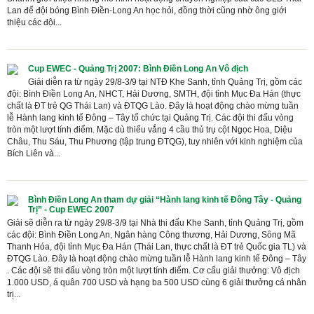
Lan để đội bóng Bình Điền-Long An học hỏi, đồng thời cũng nhờ ông giới
thiệu các đội...
­­­Cup EWEC - Quảng Trị 2007: Bình Điền Long An Vô địch
Giải diễn ra từ ngày 29/8-3/9 tại NTĐ Khe Sanh, tỉnh Quảng Trị, gồm các
đội: Bình Điền Long An, NHCT, Hải Dương, SMTH, đội tỉnh Mục Đa Hán (thực
chất là ĐT trẻ QG Thái Lan) và ĐTQG Lào. Đây là hoạt động chào mừng tuần
lễ Hành lang kinh tế Đông – Tây tổ chức tại Quảng Trị. Các đội thi đấu vòng
tròn một lượt tính điểm. Mặc dù thiếu vắng 4 cầu thủ trụ cột Ngọc Hoa, Diệu
Châu, Thu Sáu, Thu Phương (tập trung ĐTQG), tuy nhiên với kinh nghiệm của
Bích Liên và...
Bình Điền Long An tham dự giải “Hành lang kinh tế Đông Tây - Quảng
Trị” - Cup EWEC 2007
Giải sẽ diễn ra từ ngày 29/8-3/9 tại Nhà thi đấu Khe Sanh, tỉnh Quảng Trị, gồm
các đội: Bình Điền Long An, Ngân hàng Công thương, Hải Dương, Sông Mã
Thanh Hóa, đội tỉnh Mục Đa Hán (Thái Lan, thực chất là ĐT trẻ Quốc gia TL) và
ĐTQG Lào. Đây là hoạt động chào mừng tuần lễ Hành lang kinh tế Đông – Tây
. Các đội sẽ thi đấu vòng tròn một lượt tính điểm. Cơ cấu giải thưởng: Vô địch
1.000 USD, á quân 700 USD và hạng ba 500 USD cùng 6 giải thưởng cá nhân
trị...