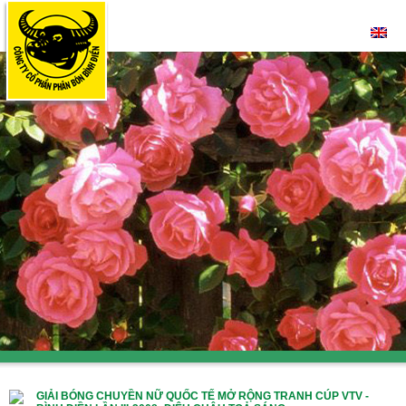
GIẢI BÓNG CHUYỀN NỮ QUỐC TẾ MỞ RỘNG TRANH CÚP VTV -