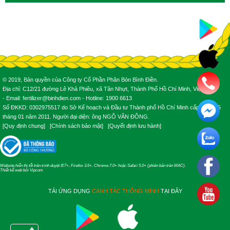
© 2019, Bản quyền của Công ty Cổ Phần Phân Bón Bình Điền.
Địa chỉ: C12/21 đường Lê Khả Phiêu, xã Tân Nhựt, Thành Phố Hồ Chí Minh, Việt Nam.
- Email: fertilizer@binhdien.com - Hotline: 1900 6613
Số ĐKKD: 0302975517 do Sở Kế hoạch và Đầu tư Thành phố Hồ Chí Minh cấp ngày 25
tháng 01 năm 2011. Người đại diện: ông NGÔ VĂN ĐÔNG.
[
Quy định chung
] [
Chính sách bảo mật
] [
Quyết định lưu hành
]
Website hiển thị tốt trên trình duyệt IE7+, Firefox 3.6+, Chrome 7.0+ hoặc Safari 5.0+ (phiên bản trên MAC).
Thiết kế web
bởi
Vipcom
TẢI ỨNG DỤNG
CANH TÁC THÔNG MINH
TẠI ĐÂY