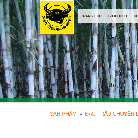
TRANG CHỦ
GIỚI THIỆU
Đ
SẢN PHẨM
ĐẦU TRÂU CHUYÊN 