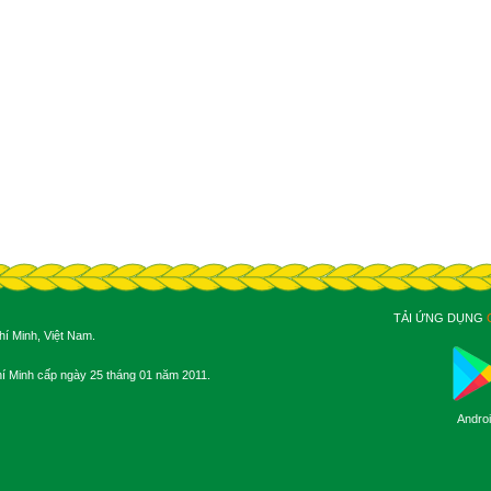
TẢI ỨNG DỤNG
í Minh, Việt Nam.
 Minh cấp ngày 25 tháng 01 năm 2011.
Andro