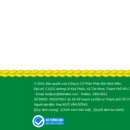
© 2019, Bản quyền của Công ty Cổ Phần Phân Bón Bình Điền.
Địa chỉ: C12/21 đường Lê Khả Phiêu, xã Tân Nhựt, Thành Phố Hồ Ch
- Email: fertilizer@binhdien.com - Hotline: 1900 6613
Số ĐKKD: 0302975517 do Sở Kế hoạch và Đầu tư Thành phố Hồ Chí
Người đại diện: ông NGÔ VĂN ĐÔNG.
[
Quy định chung
] [
Chính sách bảo mật
] [
Quyết định lưu hành
]