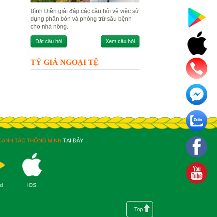
Bình Điền giải đáp các câu hỏi về việc sử
dụng phân bón và phòng trừ sâu bệnh
cho nhà nông.
Đặt câu hỏi
Xem câu hỏi
TỶ GIÁ NGOẠI TỆ
CANH TÁC THÔNG MINH
TẠI ĐÂY
id
IOS
Top