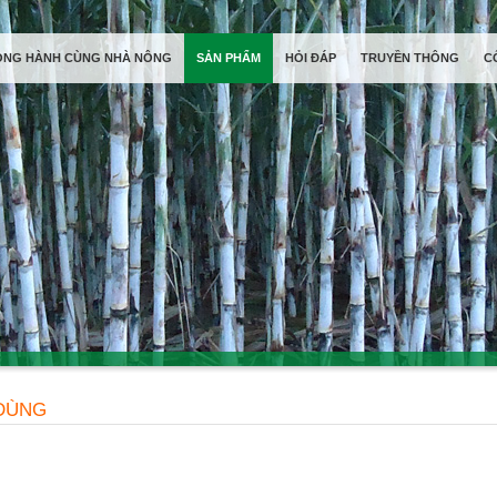
ỒNG HÀNH CÙNG NHÀ NÔNG
SẢN PHẨM
HỎI ĐÁP
TRUYỀN THÔNG
C
DÙNG