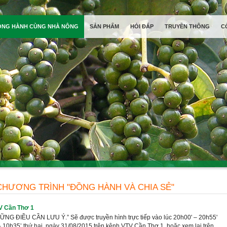
ỒNG HÀNH CÙNG NHÀ NÔNG
SẢN PHẨM
HỎI ĐÁP
TRUYỀN THÔNG
C
CHƯƠNG TRÌNH "ĐỒNG HÀNH VÀ CHIA SẺ"
V Cần Thơ 1
IỀU CẦN LƯU Ý.” Sẽ được truyền hình trực tiếp vào lúc 20h00' – 20h55'
 – 10h35’ thứ hai, ngày 31/08/2015 trên kênh VTV Cần Thơ 1, hoặc xem lại trên