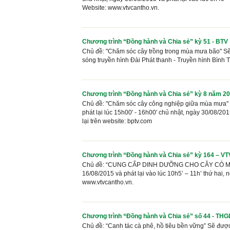
Website: www.vtvcantho.vn.
Chương trình “Đồng hành và Chia sẻ” kỳ 51 - BTV
Chủ đề: "Chăm sóc cây trồng trong mùa mưa bão" Sẽ đ
sóng truyền hình Đài Phát thanh - Truyền hình Bình 
Chương trình “Đồng hành và Chia sẻ” kỳ 8 năm 2
Chủ đề: "Chăm sóc cây công nghiệp giữa mùa mưa" Sẽ
phát lại lúc 15h00' - 16h00' chủ nhật, ngày 30/08/2
lại trên website: bptv.com
Chương trình “Đồng hành và Chia sẻ” kỳ 164 – VT
Chủ đề: “CUNG CẤP DINH DƯỠNG CHO CÂY CÓ MÚI” Sẽ
16/08/2015 và phát lại vào lúc 10h5’ – 11h’ thứ hai,
www.vtvcantho.vn.
Chương trình “Đồng hành và Chia sẻ” số 44 - THG
Chủ đề: “Canh tác cà phê, hồ tiêu bền vững” Sẽ được 