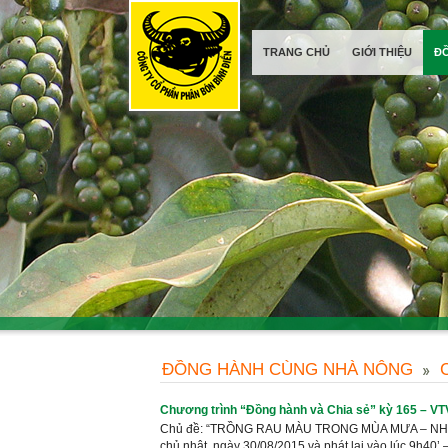
TRANG CHỦ
GIỚI THIỆU
Đ
ĐỒNG HÀNH CÙNG NHÀ NÔNG
Chương trình “Đồng hành và Chia sẻ” kỳ 165 – VT
Chủ đề: “TRỒNG RAU MÀU TRONG MÙA MƯA – NHỮNG Đ
chủ nhật, ngày 30/08/2015 và phát lại vào lúc 9h40’