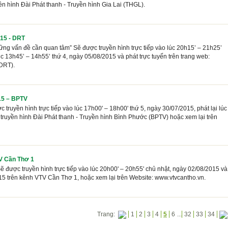
yền hình Đài Phát thanh - Truyền hình Gia Lai (THGL).
15 - DRT
g vấn đề cần quan tâm” Sẽ được truyền hình trực tiếp vào lúc 20h15’ – 21h25’
úc 13h45’ – 14h55’ thứ 4, ngày 05/08/2015 và phát trực tuyến trên trang web:
(DRT).
15 – BPTV
 truyền hình trực tiếp vào lúc 17h00' – 18h00' thứ 5, ngày 30/07/2015, phát lại lúc
 truyền hình Đài Phát thanh - Truyền hình Bình Phước (BPTV) hoặc xem lại trên
V Cần Thơ 1
ẽ được truyền hình trực tiếp vào lúc 20h00' – 20h55' chủ nhật, ngày 02/08/2015 và
015 trên kênh VTV Cần Thơ 1, hoặc xem lại trên Website: www.vtvcantho.vn.
Trang:
1
2
3
4
5
6
...
32
33
34