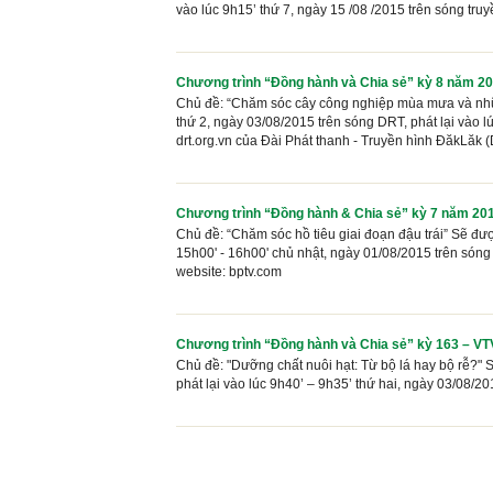
vào lúc 9h15’ thứ 7, ngày 15 /08 /2015 trên sóng tru
Chương trình “Đồng hành và Chia sẻ” kỳ 8 năm 20
Chủ đề: “Chăm sóc cây công nghiệp mùa mưa và nhữn
thứ 2, ngày 03/08/2015 trên sóng DRT, phát lại vào l
drt.org.vn của Đài Phát thanh - Truyền hình ĐăkLăk 
Chương trình “Đồng hành & Chia sẻ” kỳ 7 năm 20
Chủ đề: “Chăm sóc hồ tiêu giai đoạn đậu trái” Sẽ được
15h00' - 16h00' chủ nhật, ngày 01/08/2015 trên sóng
website: bptv.com
Chương trình “Đồng hành và Chia sẻ” kỳ 163 – VT
Chủ đề: "Dưỡng chất nuôi hạt: Từ bộ lá hay bộ rễ?" S
phát lại vào lúc 9h40’ – 9h35’ thứ hai, ngày 03/08/2