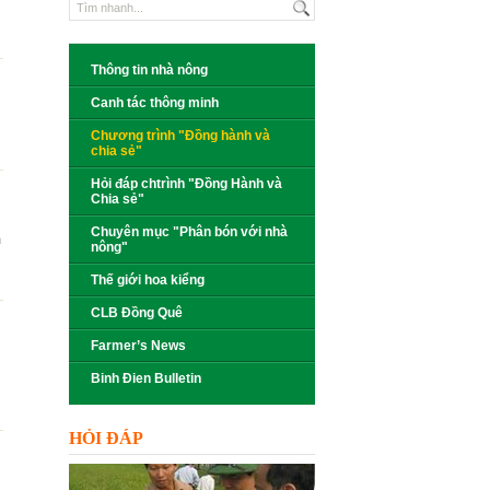
Thông tin nhà nông
Canh tác thông minh
Chương trình "Đồng hành và
chia sẻ"
Hỏi đáp chtrình "Đồng Hành và
Chia sẻ"
Chuyên mục "Phân bón với nhà
m
nông"
Thế giới hoa kiểng
CLB Đồng Quê
Farmer’s News
Binh Đien Bulletin
HỎI ĐÁP