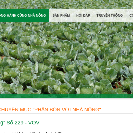
ỒNG HÀNH CÙNG NHÀ NÔNG
SẢN PHẨM
HỎI ĐÁP
TRUYỀN THÔNG
C
CHUYÊN MỤC "PHÂN BÓN VỚI NHÀ NÔNG"
g” Số 229 - VOV