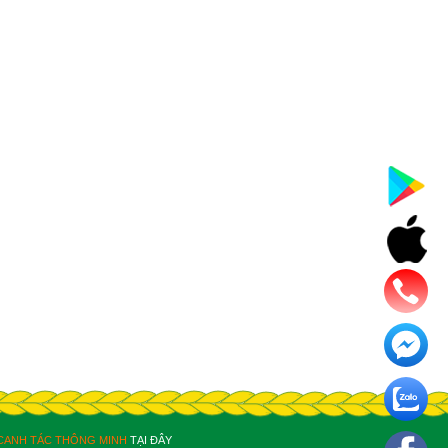
CANH TÁC THÔNG MINH
TẠI ĐÂY