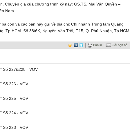
ện. Chuyên gia của chương trình kỳ này: GS.TS. Mai Văn Quyền –
iền Nam.
ý bà con và các bạn hãy gửi về địa chỉ: Chi nhánh Trung tâm Quảng
 tại Tp.HCM. Số 38/6K, Nguyễn Văn Trỗi, F.15, Q. Phú Nhuận, Tp.HCM
Bản in
Gởi bạn bè
g” Số 227&228 - VOV
” Số 226 - VOV
” Số 225 - VOV
” Số 224 - VOV
” Số 223 - VOV