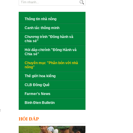
Thông tin nhà nông
Canh tác thông minh
Chương trình "Đồng hành và
chia sẻ"
Hỏi đáp chtrình "Đồng Hành và
Chia sẻ"
Chuyên mục "Phân bón với nhà
nông"
Thế giới hoa kiểng
CLB Đồng Quê
Farmer’s News
Binh Đien Bulletin
c
HỎI ĐÁP