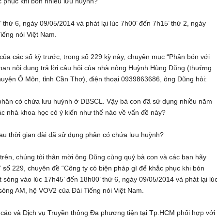
c phục khi bón nhiều lưu huỳnh?”
thứ 6, ngày 09/05/2014 và phát lại lúc 7h00’ đến 7h15’ thứ 2, ngày
iếng nói Việt Nam.
 của các số kỳ trước, trong số 229 kỳ này, chuyên mục “Phân bón với
bạn nội dung trả lời câu hỏi của nhà nông Huỳnh Hùng Dũng (thường
 huyện Ô Môn, tỉnh Cần Thơ), điện thoại 0939863686, ông Dũng hỏi:
phân có chứa lưu huỳnh ở ĐBSCL. Vậy bà con đã sử dụng nhiều năm
Các nhà khoa học có ý kiến như thế nào về vấn đề này?
sau thời gian dài đã sử dụng phân có chứa lưu huỳnh?
i trên, chúng tôi thân mời ông Dũng cùng quý bà con và các bạn hãy
 số 229, chuyên đề “Công ty có biện pháp gì để khắc phục khi bón
sóng vào lúc 17h45’ đến 18h00’ thứ 6, ngày 09/05/2014 và phát lại lú
 sóng AM, hệ VOV2 của Đài Tiếng nói Việt Nam.
áo và Dịch vụ Truyền thông Đa phương tiện tại Tp.HCM phối hợp với