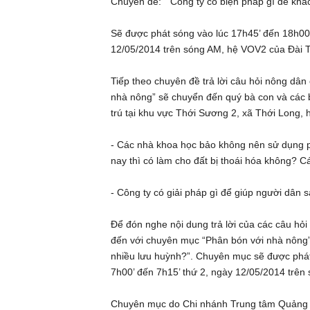
Chuyên đề: “ Công ty có biện pháp gì để khắ
Sẽ được phát sóng vào lúc 17h45’ đến 18h00’ 
12/05/2014 trên sóng AM, hệ VOV2 của Đài T
Tiếp theo chuyên đề trả lời câu hỏi nông dân
nhà nông” sẽ chuyển đến quý bà con và các 
trú tại khu vực Thới Sương 2, xã Thới Long,
- Các nhà khoa học bảo không nên sử dụng 
nay thì có làm cho đất bị thoái hóa không? 
- Công ty có giải pháp gì để giúp người dân 
Để đón nghe nội dung trả lời của các câu hỏ
đến với chuyên mục “Phân bón với nhà nông”
nhiều lưu huỳnh?”. Chuyên mục sẽ được phát 
7h00’ đến 7h15’ thứ 2, ngày 12/05/2014 trên
Chuyên mục do Chi nhánh Trung tâm Quảng c