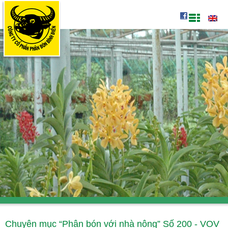
Chuyên mục “Phân bón với nhà nông” Số 200 - VOV