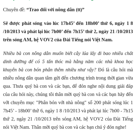
Chuyên đề:
“Trao đổi với nông dân (tt)”
Sẽ được phát sóng vào lúc 17h45’ đến 18h00’ thứ 6, ngày 1
8
/10/2013 và phát lại lúc 7h00’ đến 7h15’ thứ 2, ngày
21
/10/2013
trên sóng AM, hệ VOV2 của Đài Tiếng nói Việt Nam.
Nhiều bà con nông dân muốn biết cây lúa lấy đi bao nhiêu chất
dinh dưỡng để có 5 tấn thóc mà hằng năm các nhà khoa học
khuyên bà con bón phân thêm nhiều như vậy?
Đó là câu hỏi mà
nhiều nông dân quan tâm gửi đến chương trình trong thời gian vừa
qua. Thưa quý bà con và các bạn, để đón nghe nội dung giải đáp
của câu hỏi này, chúng tôi thân mời quý bà con và các bạn hãy đến
với chuyên mục "Phân bón với nhà nông" số 200 phát sóng lúc
1
7h45’ - 18h00’ thứ 6, ngày 1
8
/10/2013 và phát lại lúc 7h00 - 7h15
thứ 2, ngày
21
/10/2013 trên sóng AM, hệ VOV2 của Đài Tiếng
nói Việt Nam. Thân mời quý bà con và các bạn chú ý đón nghe!