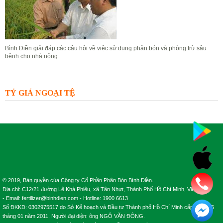
Bình Điền giải đáp các câu hỏi về việc sử dụng phân bón và phòng trừ sâu
bệnh cho nhà nông.
Đặt câu hỏi
Xem câu hỏi
TỶ GIÁ NGOẠI TỆ
© 2019, Bản quyền của Công ty Cổ Phần Phân Bón Bình Điền.
Địa chỉ: C12/21 đường Lê Khả Phiêu, xã Tân Nhựt, Thành Phố Hồ Chí Minh, Việt Nam.
- Email: fertilizer@binhdien.com - Hotline: 1900 6613
Số ĐKKD: 0302975517 do Sở Kế hoạch và Đầu tư Thành phố Hồ Chí Minh cấp ngày 25
tháng 01 năm 2011. Người đại diện: ông NGÔ VĂN ĐÔNG.