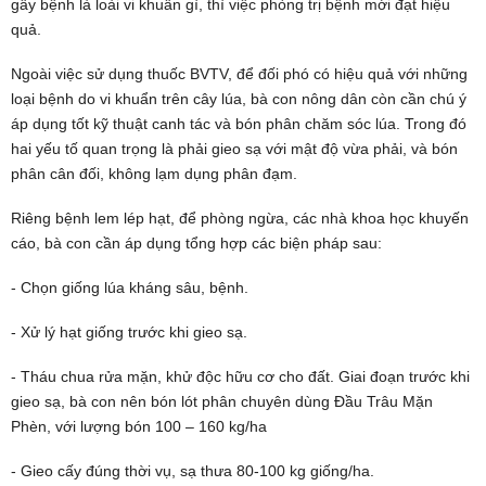
gây bệnh là loài vi khuẩn gì, thì việc phòng trị bệnh mới đạt hiệu
quả.
Ngoài việc sử dụng thuốc BVTV, để đối phó có hiệu quả với những
loại bệnh do vi khuẩn trên cây lúa, bà con nông dân còn cần chú ý
áp dụng tốt kỹ thuật canh tác và bón phân chăm sóc lúa. Trong đó
hai yếu tố quan trọng là phải gieo sạ với mật độ vừa phải, và bón
phân cân đối, không lạm dụng phân đạm.
Riêng bệnh lem lép hạt, để phòng ngừa, các nhà khoa học khuyến
cáo, bà con cần áp dụng tổng hợp các biện pháp sau:
- Chọn giống lúa kháng sâu, bệnh.
- Xử lý hạt giống trước khi gieo sạ.
- Tháu chua rửa mặn, khử độc hữu cơ cho đất. Giai đoạn trước khi
gieo sạ, bà con nên bón lót phân chuyên dùng Đầu Trâu Mặn
Phèn, với lượng bón 100 – 160 kg/ha
- Gieo cấy đúng thời vụ, sạ thưa 80-100 kg giống/ha.