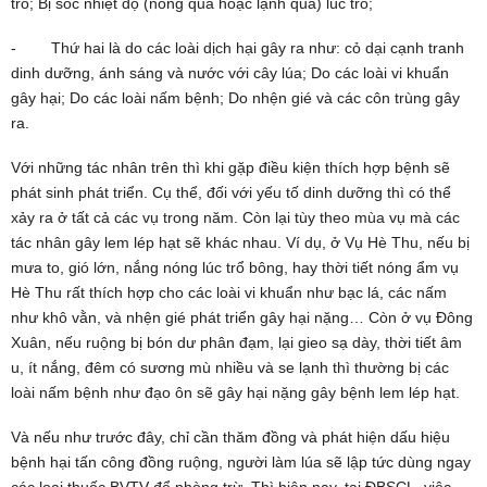
trổ; Bị sốc nhiệt độ (nóng quá hoặc lạnh quá) lúc trổ;
- Thứ hai là do các loài dịch hại gây ra như: cỏ dại cạnh tranh
dinh dưỡng, ánh sáng và nước với cây lúa; Do các loài vi khuẩn
gây hại; Do các loài nấm bệnh; Do nhện gié và các côn trùng gây
ra.
Với những tác nhân trên thì khi gặp điều kiện thích hợp bệnh sẽ
phát sinh phát triển. Cụ thể, đối với yếu tố dinh dưỡng thì có thể
xảy ra ở tất cả các vụ trong năm. Còn lại tùy theo mùa vụ mà các
tác nhân gây lem lép hạt sẽ khác nhau. Ví dụ, ở Vụ Hè Thu, nếu bị
mưa to, gió lớn, nắng nóng lúc trổ bông, hay thời tiết nóng ẩm vụ
Hè Thu rất thích hợp cho các loài vi khuẩn như bạc lá, các nấm
như khô vằn, và nhện gié phát triển gây hại nặng… Còn ở vụ Đông
Xuân, nếu ruộng bị bón dư phân đạm, lại gieo sạ dày, thời tiết âm
u, ít nắng, đêm có sương mù nhiều và se lạnh thì thường bị các
loài nấm bệnh như đạo ôn sẽ gây hại nặng gây bệnh lem lép hạt.
Và nếu như trước đây, chỉ cần thăm đồng và phát hiện dấu hiệu
bệnh hại tấn công đồng ruộng, người làm lúa sẽ lập tức dùng ngay