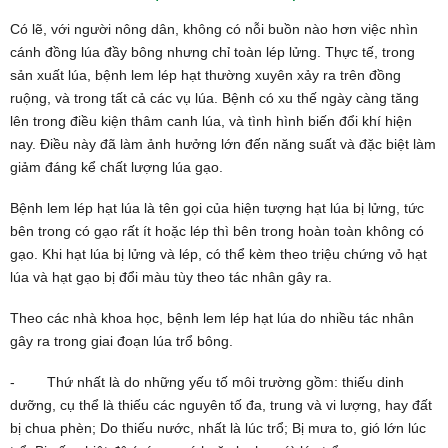
Có lẽ, với người nông dân, không có nỗi buồn nào hơn việc nhìn
cánh đồng lúa đầy bông nhưng chỉ toàn lép lửng. Thực tế, trong
sản xuất lúa, bệnh lem lép hạt thường xuyên xảy ra trên đồng
ruộng, và trong tất cả các vụ lúa. Bệnh có xu thế ngày càng tăng
lên trong điều kiện thâm canh lúa, và tình hình biến đổi khí hiện
nay. Điều này đã làm ảnh hưởng lớn đến năng suất và đặc biệt làm
giảm đáng kể chất lượng lúa gạo.
Bệnh lem lép hạt lúa là tên gọi của hiện tượng hạt lúa bị lửng, tức
bên trong có gạo rất ít hoặc lép thì bên trong hoàn toàn không có
gạo. Khi hạt lúa bị lửng và lép, có thể kèm theo triệu chứng vỏ hạt
lúa và hạt gạo bị đổi màu tùy theo tác nhân gây ra.
Theo các nhà khoa học, bệnh lem lép hạt lúa do nhiều tác nhân
gây ra trong giai đoạn lúa trổ bông.
- Thứ nhất là do những yếu tố môi trường gồm: thiếu dinh
dưỡng, cụ thể là thiếu các nguyên tố đa, trung và vi lượng, hay đất
bị chua phèn; Do thiếu nước, nhất là lúc trổ; Bị mưa to, gió lớn lúc