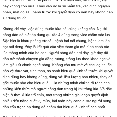
các loại thuốc BVTV để phòng trừ. Thì hiện nay, tại ĐBSCL, việc
này không còn nữa. Thay vào đó là sự kiểm tra, xác định nguyên
nhân, mật độ sâu bệnh trước khi quyết định có nên hay không nên
sử dụng thuốc.
Không chỉ vậy, việc dùng thuốc bừa bãi cũng không còn. Người
nông dân đã biết áp dụng qui tắc 4 đúng trong việc chăm sóc lúa.
Đặc biệt là khâu phòng trừ sâu bệnh hại nói chung, bệnh lem lép
hạt nói riêng. Đây là kết quả của việc tham gia mô hình canh tác
lúa thông minh của bà con. Người nông dân nơi đây, giờ đây đã
dần trở thành chuyên gia đồng ruộng, trồng lúa theo khoa học và
làm giàu từ chính nghề nông. Không còn mù mờ về các loại thuốc
bảo vệ thực vật, tính toán, so sánh hiệu quả kinh tế trước khi quyết
định dùng hay không dùng, dùng với liều lượng bao nhiêu, thay đổi
gốc thuốc nào cho hiệu quả,… là những minh chứng rõ ràng cho
những kiến thức mà người nông dân trang bị khi trồng lúa. Và đặc
biệt, ở thời kì lúa trổ chín, một trong những giai đoạn quyết định
nhiều đến năng suất vụ mùa, bài toán này càng được người nông
dân cẩn trọng áp dụng để nhằm đạt hiệu quả kinh tế cao nhất.