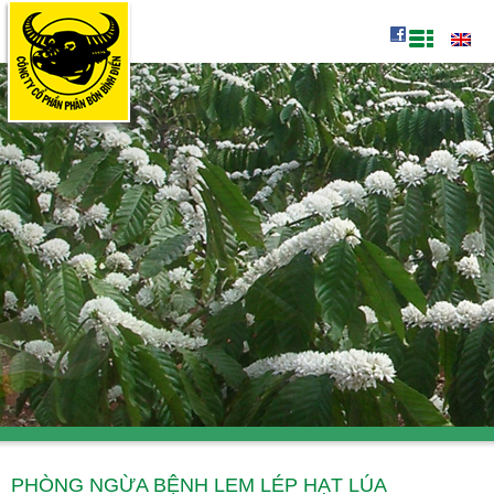
PHÒNG NGỪA BỆNH LEM LÉP HẠT LÚA