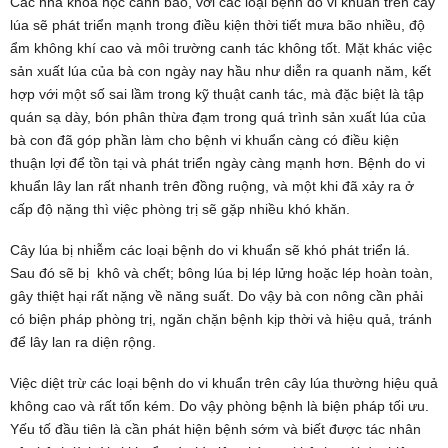
Các nhà khoa học cảnh báo, với các loại bệnh do vi khuẩn trên cây
lúa sẽ phát triển mạnh trong điều kiện thời tiết mưa bão nhiều, độ
ẩm không khí cao và môi trường canh tác không tốt. Mặt khác việc
sản xuất lúa của bà con ngày nay hầu như diễn ra quanh năm, kết
hợp với một số sai lầm trong kỹ thuật canh tác, mà đặc biệt là tập
quán sạ dày, bón phân thừa đạm trong quá trình sản xuất lúa của
bà con đã góp phần làm cho bệnh vi khuẩn càng có điều kiện
thuận lợi để tồn tại và phát triển ngày càng mạnh hơn. Bệnh do vi
khuẩn lây lan rất nhanh trên đồng ruộng, và một khi đã xảy ra ở
cấp độ nặng thì việc phòng trị sẽ gặp nhiều khó khăn.
Cây lúa bị nhiễm các loại bệnh do vi khuẩn sẽ khó phát triển lá.
Sau đó sẽ bị khô và chết; bông lúa bị lép lửng hoặc lép hoàn toàn,
gây thiệt hại rất nặng về năng suất. Do vậy bà con nông cần phải
có biện pháp phòng trị, ngăn chặn bệnh kịp thời và hiệu quả, tránh
để lây lan ra diện rộng.
Việc diệt trừ các loại bệnh do vi khuẩn trên cây lúa thường hiệu quả
không cao và rất tốn kém. Do vậy phòng bệnh là biện pháp tối ưu.
Yếu tố đầu tiên là cần phát hiện bệnh sớm và biết được tác nhân