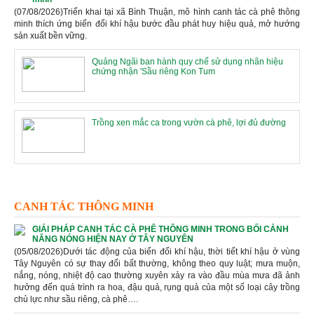
(07/08/2026)Triển khai tại xã Bình Thuận, mô hình canh tác cà phê thông
minh thích ứng biến đổi khí hậu bước đầu phát huy hiệu quả, mở hướng
sản xuất bền vững.
Quảng Ngãi ban hành quy chế sử dụng nhãn hiệu
chứng nhận 'Sầu riêng Kon Tum
Trồng xen mắc ca trong vườn cà phê, lợi đủ đường
CANH TÁC THÔNG MINH
GIẢI PHÁP CANH TÁC CÀ PHÊ THÔNG MINH TRONG BỐI CẢNH
NĂNG NÓNG HIỆN NAY Ở TÂY NGUYÊN
(05/08/2026)Dưới tác động của biến đổi khí hậu, thời tiết khí hậu ở vùng
Tây Nguyên có sự thay đổi bất thường, không theo quy luật; mưa muộn,
nắng, nóng, nhiệt độ cao thường xuyên xảy ra vào đầu mùa mưa đã ảnh
hưởng đến quá trình ra hoa, đậu quả, rụng quả của một số loại cây trồng
chủ lực như sầu riêng, cà phê….