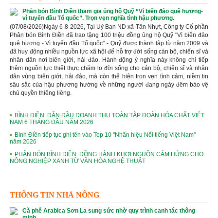
Phân bón Bình Điền tham gia ủng hộ Quỹ “Vì biển đảo quê hương-
vì tuyến đầu Tổ quốc”. Trọn vẹn nghĩa tình hậu phương.
(07/08/2026)Ngày 6-8-2026, Tại Uỷ Ban ND xã Tân Nhựt, Công ty Cổ phần
Phân bón Bình Điền đã trao tặng 100 triệu đồng ủng hộ Quỹ "Vì biển đảo
quê hương - Vì tuyến đầu Tổ quốc" - Quỹ được thành lập từ năm 2009 và
đã huy động nhiều nguồn lực xã hội để hỗ trợ đời sống cán bộ, chiến sĩ và
nhân dân nơi biên giới, hải đảo. Hành động ý nghĩa này không chỉ tiếp
thêm nguồn lực thiết thực chăm lo đời sống cho cán bộ, chiến sĩ và nhân
dân vùng biên giới, hải đảo, mà còn thể hiện trọn vẹn tình cảm, niềm tin
sâu sắc của hậu phương hướng về những người đang ngày đêm bảo vệ
chủ quyền thiêng liêng.
BÌNH ĐIỀN: DẪN ĐẦU DOANH THU TOÀN TẬP ĐOÀN HÓA CHẤT VIỆT
NAM 6 THÁNG ĐẦU NĂM 2026
Bình Điền tiếp tục ghi tên vào Top 10 "Nhãn hiệu Nổi tiếng Việt Nam"
năm 2026
PHÂN BÓN BÌNH ĐIỀN: ĐỒNG HÀNH KHƠI NGUỒN CẢM HỨNG CHO
NÔNG NGHIỆP XANH TỪ VĂN HÓA NGHỆ THUẬT
THÔNG TIN NHÀ NÔNG
Cà phê Arabica Sơn La sung sức nhờ quy trình canh tác thông
minh