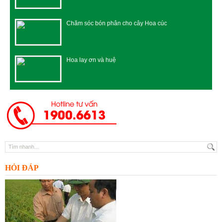
Chăm sóc bón phân cho cây Hoa cúc
Hoa lay ơn và huệ
HỎI ĐÁP