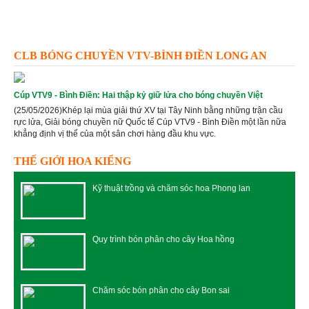
CLB BÓNG CHUYỀN VTV-BÌNH ĐIỀN LONG AN
Cúp VTV9 - Bình Điền: Hai thập kỷ giữ lửa cho bóng chuyền Việt
(25/05/2026)Khép lại mùa giải thứ XV tại Tây Ninh bằng những trận cầu
rực lửa, Giải bóng chuyền nữ Quốc tế Cúp VTV9 - Bình Điền một lần nữa
khẳng định vị thế của một sân chơi hàng đầu khu vực.
THẾ GIỚI HOA KIỂNG
Kỹ thuật trồng và chăm sóc hoa Phong lan
Quy trình bón phân cho cây Hoa hồng
Chăm sóc bón phân cho cây Bon sai