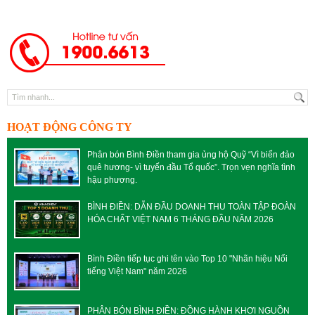
HOẠT ĐỘNG CÔNG TY
Phân bón Bình Điền tham gia ủng hộ Quỹ “Vì biển đảo
quê hương- vì tuyến đầu Tổ quốc”. Trọn vẹn nghĩa tình
hậu phương.
BÌNH ĐIỀN: DẪN ĐẦU DOANH THU TOÀN TẬP ĐOÀN
HÓA CHẤT VIỆT NAM 6 THÁNG ĐẦU NĂM 2026
Bình Điền tiếp tục ghi tên vào Top 10 "Nhãn hiệu Nổi
tiếng Việt Nam" năm 2026
PHÂN BÓN BÌNH ĐIỀN: ĐỒNG HÀNH KHƠI NGUỒN