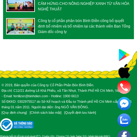
CẢM HỨNG CHO NÔNG NGHIỆP XANH TỪ VĂN HÓA
NGHỆ THUẬT
Công ty cổ phần phân bón Bình Điền công bố quyết
định bổ nhiệm và bổ nhiệm lại các thành viên Ban Tổng
Giám đốc công ty
© 2019, Bản quyền của Công ty Cổ Phần Phân Bón Bình Điền.
Địa chỉ: C12/21 đường Lê Khả Phiêu, xã Tân Nhựt, Thành Phố Hồ Chí Minh, Việt Nam.
- Email: fertilizer@binhdien.com - Hotline: 1900 6613
Số ĐKKD: 0302975517 do Sở Kế hoạch và Đầu tư Thành phố Hồ Chí Minh cấp ngày 25
tháng 01 năm 2011. Người đại diện: ông NGÔ VĂN ĐÔNG.
[
Quy định chung
] [
Chính sách bảo mật
] [
Quyết định lưu hành
]
Website hiển thị tốt trên trình duyệt IE7+, Firefox 3.6+, Chrome 7.0+ hoặc Safari 5.0+ (phiên bản trên MAC).