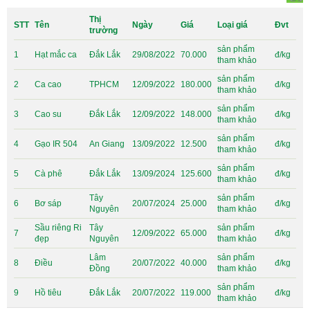
Thị
STT
Tên
Ngày
Giá
Loại giá
Đvt
trường
sản phẩm
1
Hạt mắc ca
Đắk Lắk
29/08/2022
70.000
đ/kg
tham khảo
sản phẩm
2
Ca cao
TPHCM
12/09/2022
180.000
đ/kg
tham khảo
sản phẩm
3
Cao su
Đắk Lắk
12/09/2022
148.000
đ/kg
tham khảo
sản phẩm
4
Gạo IR 504
An Giang
13/09/2022
12.500
đ/kg
tham khảo
sản phẩm
5
Cà phê
Đắk Lắk
13/09/2024
125.600
đ/kg
tham khảo
Tây
sản phẩm
6
Bơ sáp
20/07/2024
25.000
đ/kg
Nguyên
tham khảo
Sầu riêng Ri
Tây
sản phẩm
7
12/09/2022
65.000
đ/kg
đẹp
Nguyên
tham khảo
Lâm
sản phẩm
8
Điều
20/07/2022
40.000
đ/kg
Đồng
tham khảo
sản phẩm
9
Hồ tiêu
Đắk Lắk
20/07/2022
119.000
đ/kg
tham khảo